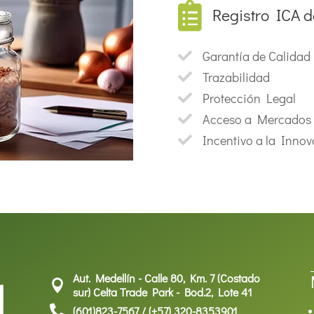

Registro ICA d
 de estándares
ave para garantizar la
Garantía de Calidad
 materiales de siembra

. Este procedimiento
Trazabilidad

on los estándares de
Protección Legal

ecidos, facilitando su
Acceso a Mercados

l registro de semillas
era al garantizar a los
Incentivo a la Inno

ductos confiables y de
talecimiento del sector
agrícola en Colombia.
Aut. Medellín - Calle 80, Km. 7 (Costado

sur) Celta Trade Park - Bod.2, Lote 41

(601)823-7567 / (+57) 320-8353901