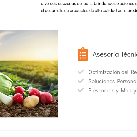
diversas subzonas del país, brindando soluciones
el desarrollo de productos de alta calidad para prod

Asesoría Técn
especializados
Optimización del Re

respaldo de un equipo
do. Nos enfocamos en
Soluciones Persona

ndiciones específicas
Prevención y Manej

 cada acompañamiento
e nuestros clientes en
ia. Consulta nuestro