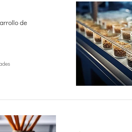
arrollo de
La evaluación,
proceso fundamental
cultivos. 
Agronómica, aval
ades
agosto de 2018, se
un paquete de 
cultivo. Este enfoq
productividad en el
y enfermedade