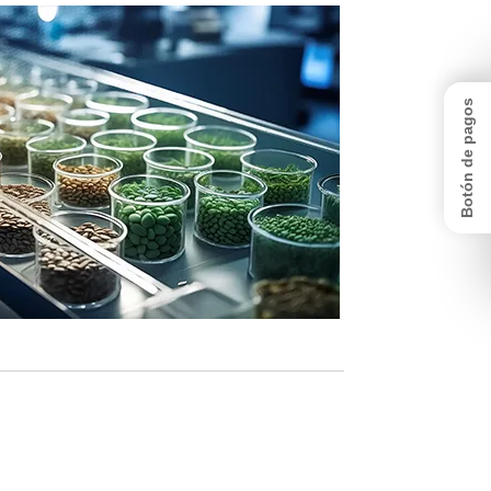
Mejores semillas
Botón de pagos
 selección y desarrollo de semillas es un
 para maximizar la productividad de los
A través de nuestra Unidad de Evaluación
ada con el Registro ICA 30821 del 27 de
leccionamos las mejores variedades con
resistencias adecuado para cada tipo de
ue garantiza semillas optimizadas para la
 ámbito colombiano, resistentes a plagas
s, contribuyendo a una agricultura más
eficiente y sostenible