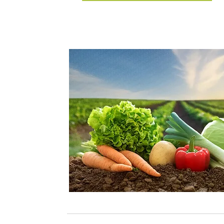
Asesores 
En Agrifol ofrecemos asesorias con el 
de agrónomos altamente especializa
brindar soluciones adaptadas a las co
del sector agrícola, asegurando
técnico que garantice el éxito d
directorio de agrónomos.
Colomb