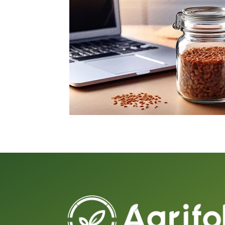
Cumplimiento
El registro de semillas es un proceso cl
calidad y autenticidad de los
destinados al mercado colombiano
asegura que las variedades cumplan c
pureza, viabilidad y rendimiento establ
trazabilidad y confianza. Además, e
permite atraer inversión extranj
agricultores que están utilizando pro
alta calidad, lo que contribuye al for