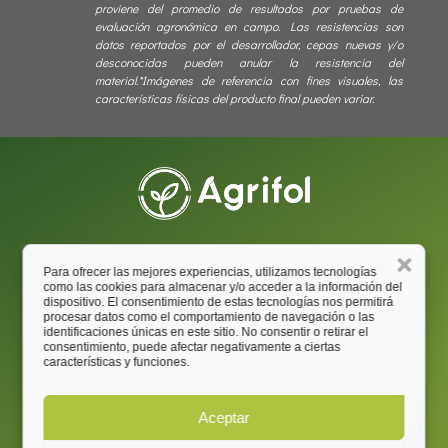
proviene del promedio de resultados por pruebas de
evaluación agronómica en campo. Las resistencias son
datos reportados por el desarrollador, cepas nuevas y/o
desconocidas pueden anular la resistencia del
material.*Imágenes de referencia con fines visuales, las
características físicas del producto final pueden variar.
Para ofrecer las mejores experiencias, utilizamos tecnologías
Aut. Medellín - Calle 80, Km. 7 (Costado sur)
como las cookies para almacenar y/o acceder a la información del

dispositivo. El consentimiento de estas tecnologías nos permitirá
Celta Trade Park - Bod.2, Lote 41
procesar datos como el comportamiento de navegación o las
identificaciones únicas en este sitio. No consentir o retirar el

(601)823-7567 / (+57) 320-8353901
consentimiento, puede afectar negativamente a ciertas
características y funciones.

info@agrifol.co
Aceptar
Encuéntranos en