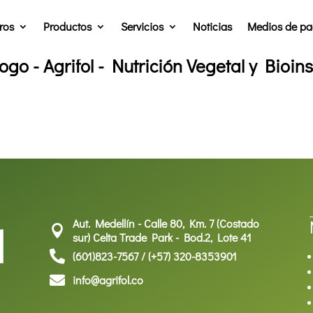
ros
Productos
Servicios
Noticias
Medios de p
ogo - Agrifol - Nutrición Vegetal y Bioi
Aut. Medellín - Calle 80, Km. 7 (Costado

sur) Celta Trade Park - Bod.2, Lote 41

(601)823-7567 / (+57) 320-8353901

info@agrifol.co